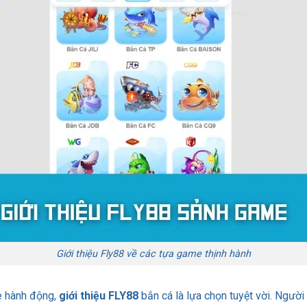
Giới thiệu Fly88 về các tựa game thịnh hành
e hành động,
giới thiệu FLY88
bắn cá là lựa chọn tuyệt vời. Ngườ