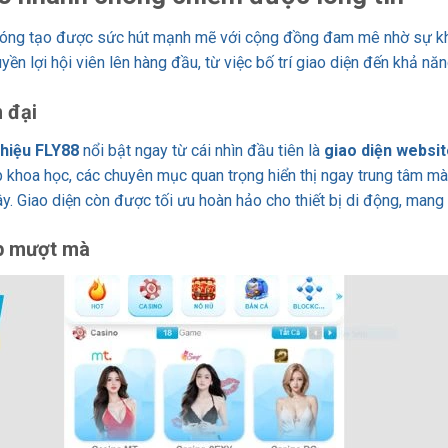
chóng tạo được sức hút mạnh mẽ với cộng đồng đam mê nhờ sự khá
ền lợi hội viên lên hàng đầu, từ việc bố trí giao diện đến khả nă
n đại
 thiệu FLY88
nổi bật ngay từ cái nhìn đầu tiên là
giao diện websi
ếp khoa học, các chuyên mục quan trọng hiển thị ngay trung tâm mà
iây. Giao diện còn được tối ưu hoàn hảo cho thiết bị di động, man
ập mượt mà