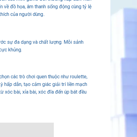
ẩn về đồ họa, âm thanh sống động cùng tỷ lệ
thích của người dùng..
rước sự đa dạng và chất lượng. Mỗi sảnh
cực khủng.
chọn các trò chơi quen thuộc như roulette,
kỳ hấp dẫn, tạo cảm giác giải trí liền mạch
ừ xóc bài, xỉa bài, xóc đĩa đến úp bát đều