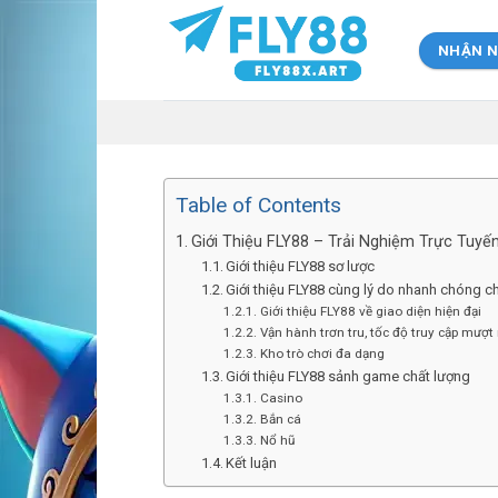
Skip
to
NHẬN N
content
Table of Contents
Giới Thiệu FLY88 – Trải Nghiệm Trực Tuyế
Giới thiệu FLY88 sơ lược
Giới thiệu FLY88 cùng lý do nhanh chóng c
Giới thiệu FLY88 về giao diện hiện đại
Vận hành trơn tru, tốc độ truy cập mượ
Kho trò chơi đa dạng
Giới thiệu FLY88 sảnh game chất lượng
Casino
Bắn cá
Nổ hũ
Kết luận