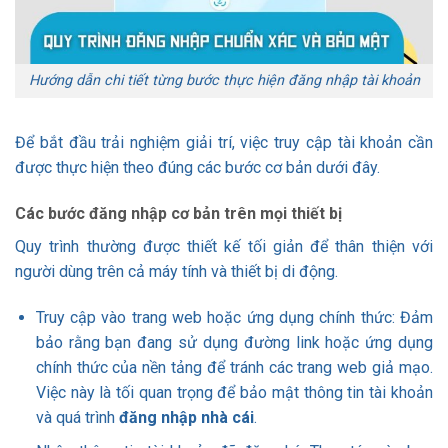
Hướng dẫn chi tiết từng bước thực hiện đăng nhập tài khoản
Để bắt đầu trải nghiệm giải trí, việc truy cập tài khoản cần
được thực hiện theo đúng các bước cơ bản dưới đây.
Các bước đăng nhập cơ bản trên mọi thiết bị
Quy trình thường được thiết kế tối giản để thân thiện với
người dùng trên cả máy tính và thiết bị di động.
Truy cập vào trang web hoặc ứng dụng chính thức: Đảm
bảo rằng bạn đang sử dụng đường link hoặc ứng dụng
chính thức của nền tảng để tránh các trang web giả mạo.
Việc này là tối quan trọng để bảo mật thông tin tài khoản
và quá trình
đăng nhập nhà cái
.