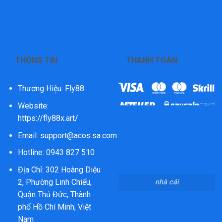
THÔNG TIN
THANH TOÁN
Thương Hiệu: Fly88
Website:
https://fly88x.art/
Email:
support@acos.sa.com
Hotline: 0943 827 510
Địa Chỉ: 302 Hoàng Diệu
2, Phường Linh Chiểu,
nhà cái
Quận Thủ Đức, Thành
phố Hồ Chí Minh, Việt
Nam