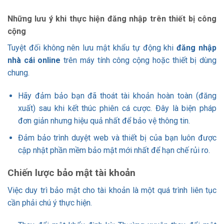
Những lưu ý khi thực hiện đăng nhập trên thiết bị công
cộng
Tuyệt đối không nên lưu mật khẩu tự động khi
đăng nhập
nhà cái online
trên máy tính công cộng hoặc thiết bị dùng
chung.
Hãy đảm bảo bạn đã thoát tài khoản hoàn toàn (đăng
xuất) sau khi kết thúc phiên cá cược. Đây là biện pháp
đơn giản nhưng hiệu quả nhất để bảo vệ thông tin.
Đảm bảo trình duyệt web và thiết bị của bạn luôn được
cập nhật phần mềm bảo mật mới nhất để hạn chế rủi ro.
Chiến lược bảo mật tài khoản
Việc duy trì bảo mật cho tài khoản là một quá trình liên tục
cần phải chú ý thực hiện.