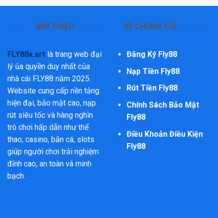
GIỚI THIỆU
VỀ CHÚNG TÔI
FLY88x.art
là trang web đại
Đăng Ký Fly88
lý ủa quyền duy nhất của
Nạp Tiền Fly88
nhà cái FLY88 năm 2025.
Rút Tiền Fly88
Website cung cấp nền tảng
hiện đại, bảo mật cao, nạp
Chính Sách Bảo Mật
rút siêu tốc và hàng nghìn
Fly88
trò chơi hấp dẫn như thể
Điều Khoản Điều Kiện
thao, casino, bắn cá, slots
Fly88
giúp người chơi trải nghiệm
đỉnh cao, an toàn và minh
bạch.