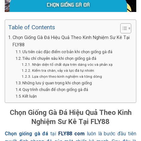
Table of Contents
Chọn Giống Gà Đá Hiệu Quả Theo Kinh Nghiệm Sư Kê Tại
FLY88
Ưu tiên các đặc điểm cơ bản khi chọn giống gà đá
Tiêu chí chuyên sâu khi chọn giống gà đá
Nhận diện tố chất dựa trên dáng vóc và phản xạ
Kiểm tra chân, vảy và lực đá tự nhiên
Lựa chọn theo kinh nghiệm và tông dòng
Những lưu ý quan trọng khi chọn giống
Quy trình chuẩn để chọn giống gà đá
Kết luận
Chọn Giống Gà Đá Hiệu Quả Theo Kinh
Nghiệm Sư Kê Tại FLY88
Chọn giống gà đá
tại
FLY88 com
luôn là bước đầu tiên