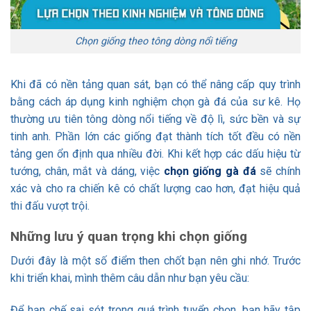
Chọn giống theo tông dòng nổi tiếng
Khi đã có nền tảng quan sát, bạn có thể nâng cấp quy trình
bằng cách áp dụng kinh nghiệm chọn gà đá của sư kê. Họ
thường ưu tiên tông dòng nổi tiếng về độ lì, sức bền và sự
tinh anh. Phần lớn các giống đạt thành tích tốt đều có nền
tảng gen ổn định qua nhiều đời. Khi kết hợp các dấu hiệu từ
tướng, chân, mắt và dáng, việc
chọn giống gà đá
sẽ chính
xác và cho ra chiến kê có chất lượng cao hơn, đạt hiệu quả
thi đấu vượt trội.
Những lưu ý quan trọng khi chọn giống
Dưới đây là một số điểm then chốt bạn nên ghi nhớ. Trước
khi triển khai, mình thêm câu dẫn như bạn yêu cầu:
Để hạn chế sai sót trong quá trình tuyển chọn, bạn hãy tập