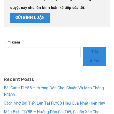
duyệt này cho lần bình luận kế tiếp của tôi.
Tìm kiếm
TÌM
KIẾM
Recent Posts
Bài Catte FLY88 – Hướng Dẫn Chơi Chuẩn Và Mẹo Thắng
Nhanh
Cách Nhớ Bài Tiến Lên Tại FLY88 Hiệu Quả Nhất Hiện Nay
Mậu Binh FLY88 – Hướng Dẫn Chi Tiết, Chuẩn Xác Cho