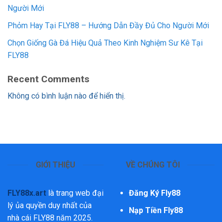
Người Mới
Phỏm Hay Tại FLY88 – Hướng Dẫn Đầy Đủ Cho Người Mới
Chọn Giống Gà Đá Hiệu Quả Theo Kinh Nghiệm Sư Kê Tại
FLY88
Recent Comments
Không có bình luận nào để hiển thị.
GIỚI THIỆU
VỀ CHÚNG TÔI
FLY88x.art
là trang web đại
Đăng Ký Fly88
lý ủa quyền duy nhất của
Nạp Tiền Fly88
nhà cái FLY88 năm 2025.