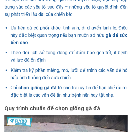
trung vào các yếu tố sau đây – những yếu tố quyết định đến
sự phát triển lâu dài của chiến kê:
Ưu tiên gà có phổi khỏe, tinh anh, di chuyển lanh lẹ. Điều
này đặc biệt quan trọng nếu bạn muốn sở hữu
gà đá sức
bền cao
.
Theo dõi lịch sử tông dòng để đảm bảo gen tốt, ít bệnh
và lực đá ổn định.
Kiểm tra kỹ phần miệng, mỏ, lưỡi để tránh các vấn đề hô
hấp ảnh hưởng đến sức chiến.
Chỉ
chọn giống gà đá
từ các trại uy tín để hạn chế rủi ro,
đặc biệt là các vấn đề ẩn như bệnh nền hay tật nhẹ.
Quy trình chuẩn để chọn giống gà đá