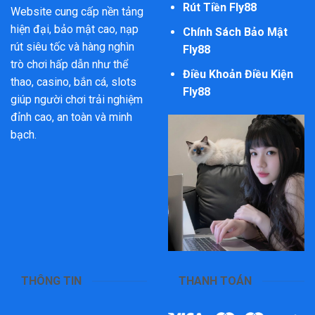
Rút Tiền Fly88
Website cung cấp nền tảng
hiện đại, bảo mật cao, nạp
Chính Sách Bảo Mật
rút siêu tốc và hàng nghìn
Fly88
trò chơi hấp dẫn như thể
Điều Khoản Điều Kiện
thao, casino, bắn cá, slots
Fly88
giúp người chơi trải nghiệm
đỉnh cao, an toàn và minh
bạch.
THÔNG TIN
THANH TOÁN