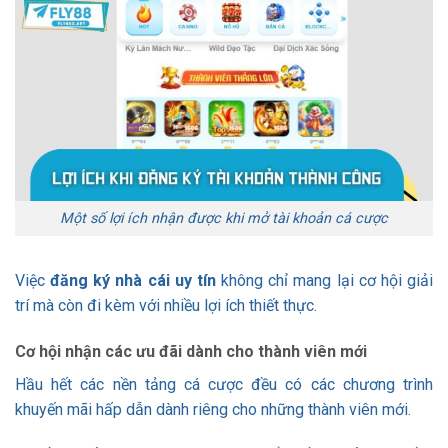
Một số lợi ích nhận được khi mở tài khoản cá cược
Việc
đăng ký
nhà cái uy tín
không chỉ mang lại cơ hội giải
trí mà còn đi kèm với nhiều lợi ích thiết thực.
Cơ hội nhận các ưu đãi dành cho thành viên mới
Hầu hết các nền tảng cá cược đều có các chương trình
khuyến mãi hấp dẫn dành riêng cho những thành viên mới.